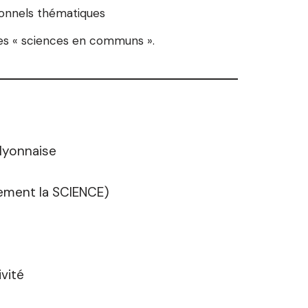
ionnels thématiques
 les « sciences en communs ».
 lyonnaise
rement la SCIENCE)
ivité