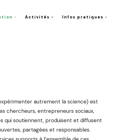
ation
Activités
Infos pratiques
expérimenter autrement la science) est
des chercheurs, entrepreneurs sociaux,
s qui soutiennent, produisent et diffusent
ouvertes, partagées et responsables.
ervices supports à l’ensemble de ces