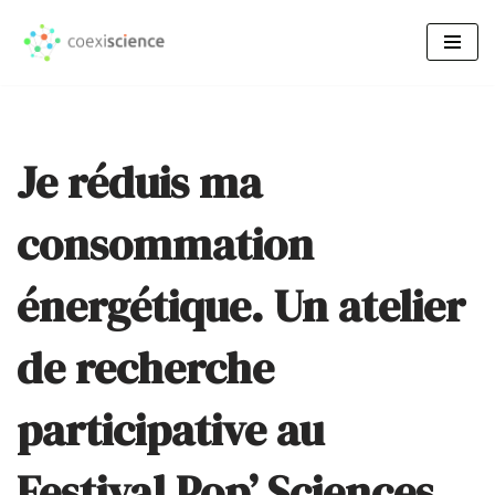
Aller
au
contenu
Je réduis ma
consommation
énergétique. Un atelier
de recherche
participative au
Festival Pop’ Sciences.